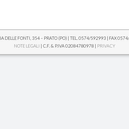
A DELLE FONTI, 354 – PRATO (PO) | TEL. 0574/592993 | FAX 0574
NOTE LEGALI
| C.F. & P.IVA 02084780978 |
PRIVACY