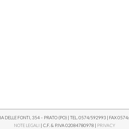
A DELLE FONTI, 354 – PRATO (PO) | TEL. 0574/592993 | FAX 0574
NOTE LEGALI
| C.F. & P.IVA 02084780978 |
PRIVACY