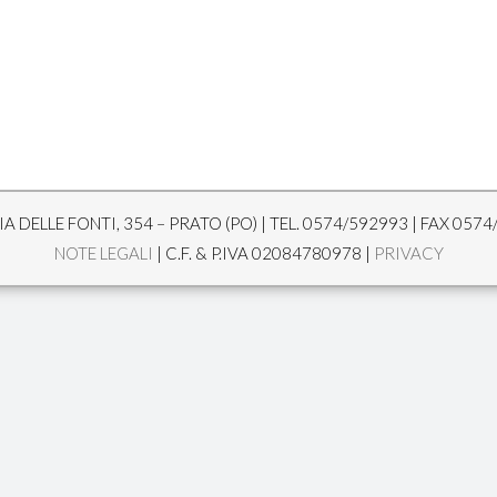
A DELLE FONTI, 354 – PRATO (PO) | TEL. 0574/592993 | FAX 0574
NOTE LEGALI
| C.F. & P.IVA 02084780978 |
PRIVACY