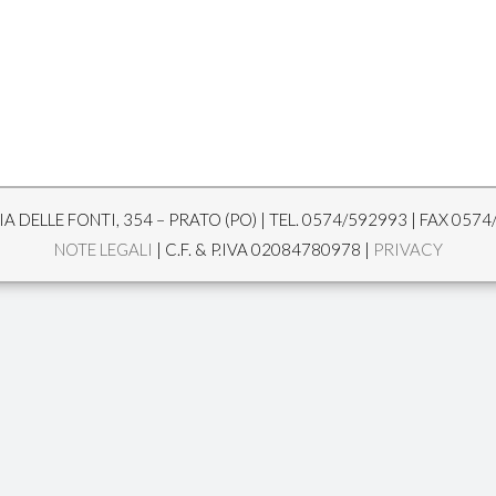
A DELLE FONTI, 354 – PRATO (PO) | TEL. 0574/592993 | FAX 0574
NOTE LEGALI
| C.F. & P.IVA 02084780978 |
PRIVACY